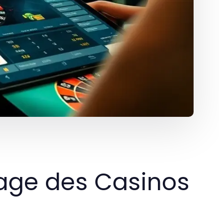
age des Casinos