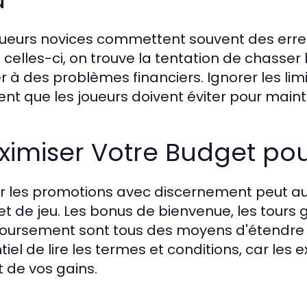
oueurs novices commettent souvent des erreu
 celles-ci, on trouve la tentation de chasser
 à des problèmes financiers. Ignorer les lim
ent que les joueurs doivent éviter pour main
imiser Votre Budget pou
ser les promotions avec discernement peut
t de jeu. Les bonus de bienvenue, les tours gr
ursement sont tous des moyens d'étendre vo
tiel de lire les termes et conditions, car les
t de vos gains.