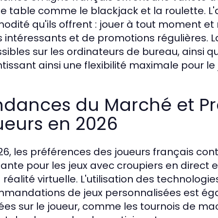
de table comme le blackjack et la roulette. L'a
dité qu'ils offrent : jouer à tout moment et 
 intéressants et de promotions régulières. L
sibles sur les ordinateurs de bureau, ainsi q
tissant ainsi une flexibilité maximale pour l
ndances du Marché et Pr
ueurs en 2026
26, les préférences des joueurs français co
sante pour les jeux avec croupiers en direct 
 réalité virtuelle. L'utilisation des technolog
mandations de jeux personnalisées est ég
ées sur le joueur, comme les tournois de mach