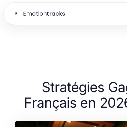
Emotiontracks
E
Stratégies Ga
Français en 202