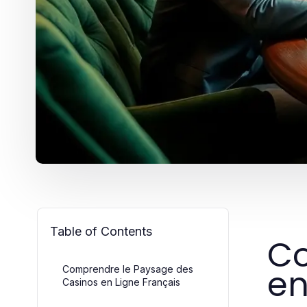
Table of Contents
Co
en
Comprendre le Paysage des
Casinos en Ligne Français