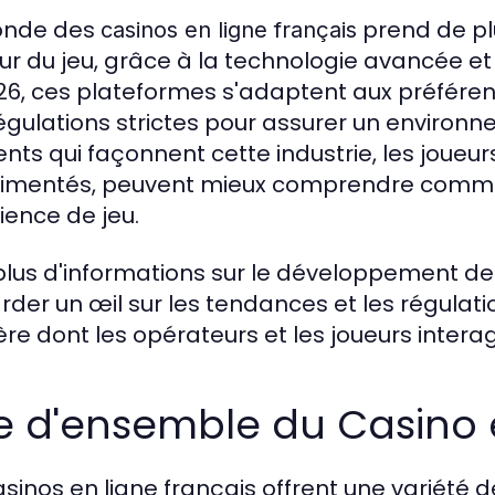
onde des
prend de pl
casinos en ligne français
ur du jeu, grâce à la technologie avancée et à
26, ces plateformes s'adaptent aux préféren
égulations strictes pour assurer un environne
nts qui façonnent cette industrie, les joueurs
imentés, peuvent mieux comprendre comment t
ience de jeu.
plus d'informations sur le développement d
rder un œil sur les tendances et les régulatio
re dont les opérateurs et les joueurs interag
 d'ensemble du Casino e
asinos en ligne français offrent une variété 