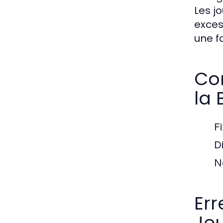
Les j
exces
une f
Con
la 
F
D
N
Err
Je