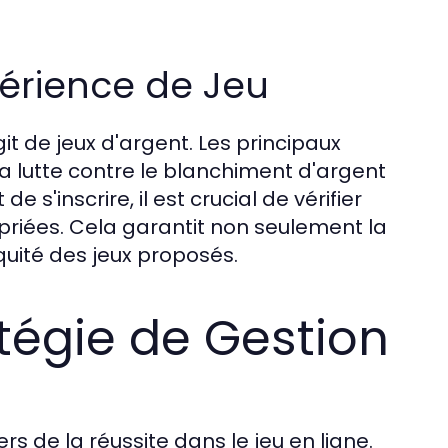
périence de Jeu
git de jeux d'argent. Les principaux
 la lutte contre le blanchiment d'argent
e s'inscrire, il est crucial de vérifier
priées. Cela garantit non seulement la
quité des jeux proposés.
atégie de Gestion
ers de la réussite dans le jeu en ligne.