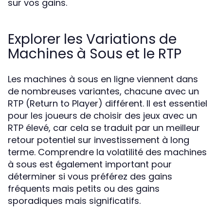
sur vos gains.
Explorer les Variations de
Machines à Sous et le RTP
Les machines à sous en ligne viennent dans
de nombreuses variantes, chacune avec un
RTP (Return to Player) différent. Il est essentiel
pour les joueurs de choisir des jeux avec un
RTP élevé, car cela se traduit par un meilleur
retour potentiel sur investissement à long
terme. Comprendre la volatilité des machines
à sous est également important pour
déterminer si vous préférez des gains
fréquents mais petits ou des gains
sporadiques mais significatifs.