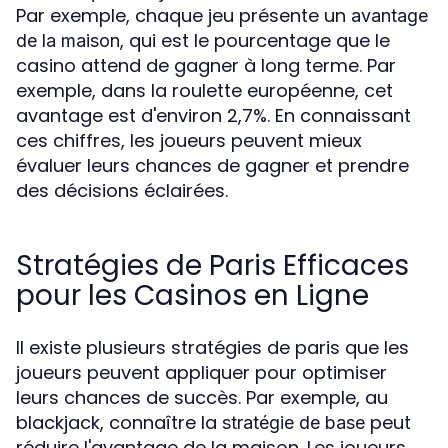
Par exemple, chaque jeu présente un
avantage
, qui est le pourcentage que le
de la maison
casino attend de gagner à long terme. Par
exemple, dans la roulette européenne, cet
avantage est d'environ 2,7%. En connaissant
ces chiffres, les joueurs peuvent mieux
évaluer leurs chances de gagner et prendre
des décisions éclairées.
Stratégies de Paris Efficaces
pour les Casinos en Ligne
Il existe plusieurs stratégies de paris que les
joueurs peuvent appliquer pour optimiser
leurs chances de succès. Par exemple, au
blackjack, connaître la
peut
stratégie de base
réduire l'avantage de la maison. Les joueurs