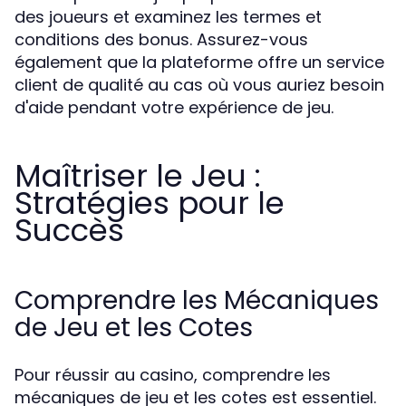
des joueurs et examinez les termes et
conditions des bonus. Assurez-vous
également que la plateforme offre un service
client de qualité au cas où vous auriez besoin
d'aide pendant votre expérience de jeu.
Maîtriser le Jeu :
Stratégies pour le
Succès
Comprendre les Mécaniques
de Jeu et les Cotes
Pour réussir au casino, comprendre les
mécaniques de jeu et les cotes est essentiel.