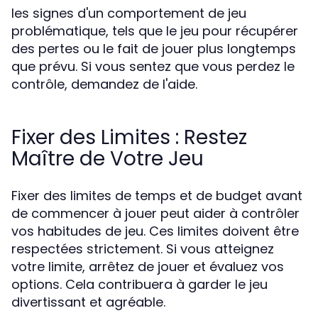
les signes d'un comportement de jeu
problématique, tels que le jeu pour récupérer
des pertes ou le fait de jouer plus longtemps
que prévu. Si vous sentez que vous perdez le
contrôle, demandez de l'aide.
Fixer des Limites : Restez
Maître de Votre Jeu
Fixer des limites de temps et de budget avant
de commencer à jouer peut aider à contrôler
vos habitudes de jeu. Ces limites doivent être
respectées strictement. Si vous atteignez
votre limite, arrêtez de jouer et évaluez vos
options. Cela contribuera à garder le jeu
divertissant et agréable.