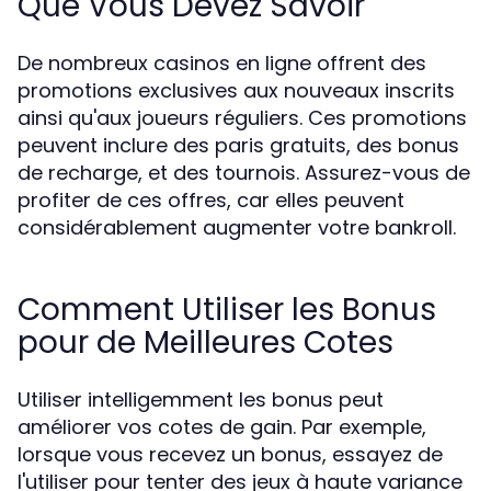
Que Vous Devez Savoir
De nombreux casinos en ligne offrent des
promotions exclusives aux nouveaux inscrits
ainsi qu'aux joueurs réguliers. Ces promotions
peuvent inclure des paris gratuits, des bonus
de recharge, et des tournois. Assurez-vous de
profiter de ces offres, car elles peuvent
considérablement augmenter votre bankroll.
Comment Utiliser les Bonus
pour de Meilleures Cotes
Utiliser intelligemment les bonus peut
améliorer vos cotes de gain. Par exemple,
lorsque vous recevez un bonus, essayez de
l'utiliser pour tenter des jeux à haute variance