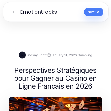
Emotiontracks
E
News
Lindsay Scott
·
January 11, 2026
·
Gambling
L
Perspectives Stratégiques
pour Gagner au Casino en
Ligne Français en 2026