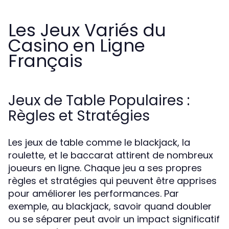
Les Jeux Variés du
Casino en Ligne
Français
Jeux de Table Populaires :
Règles et Stratégies
Les jeux de table comme le blackjack, la
roulette, et le baccarat attirent de nombreux
joueurs en ligne. Chaque jeu a ses propres
règles et stratégies qui peuvent être apprises
pour améliorer les performances. Par
exemple, au blackjack, savoir quand doubler
ou se séparer peut avoir un impact significatif