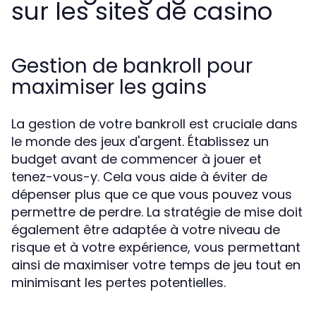
sur les sites de casino
Gestion de bankroll pour
maximiser les gains
La gestion de votre bankroll est cruciale dans
le monde des jeux d'argent. Établissez un
budget avant de commencer à jouer et
tenez-vous-y. Cela vous aide à éviter de
dépenser plus que ce que vous pouvez vous
permettre de perdre. La stratégie de mise doit
également être adaptée à votre niveau de
risque et à votre expérience, vous permettant
ainsi de maximiser votre temps de jeu tout en
minimisant les pertes potentielles.