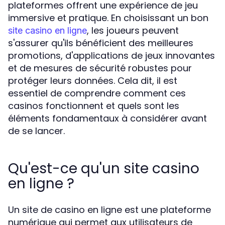
plateformes offrent une expérience de jeu
immersive et pratique. En choisissant un bon
, les joueurs peuvent
site casino en ligne
s'assurer qu'ils bénéficient des meilleures
promotions, d'applications de jeux innovantes
et de mesures de sécurité robustes pour
protéger leurs données. Cela dit, il est
essentiel de comprendre comment ces
casinos fonctionnent et quels sont les
éléments fondamentaux à considérer avant
de se lancer.
Qu'est-ce qu'un site casino
en ligne ?
Un site de casino en ligne est une plateforme
numérique qui permet aux utilisateurs de