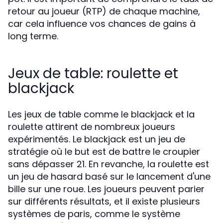
retour au joueur (RTP) de chaque machine,
car cela influence vos chances de gains à
long terme.
Jeux de table: roulette et
blackjack
Les jeux de table comme le blackjack et la
roulette attirent de nombreux joueurs
expérimentés. Le blackjack est un jeu de
stratégie où le but est de battre le croupier
sans dépasser 21. En revanche, la roulette est
un jeu de hasard basé sur le lancement d'une
bille sur une roue. Les joueurs peuvent parier
sur différents résultats, et il existe plusieurs
systèmes de paris, comme le système