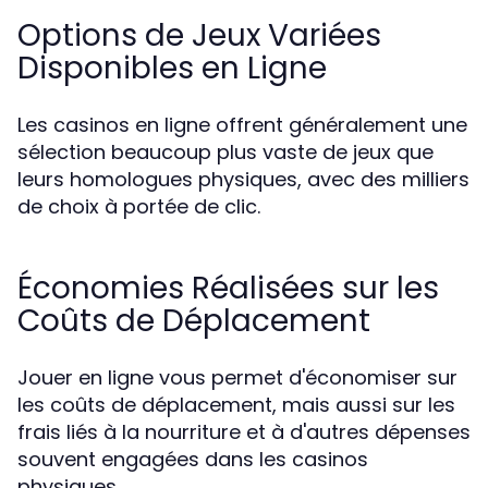
Options de Jeux Variées
Disponibles en Ligne
Les casinos en ligne offrent généralement une
sélection beaucoup plus vaste de jeux que
leurs homologues physiques, avec des milliers
de choix à portée de clic.
Économies Réalisées sur les
Coûts de Déplacement
Jouer en ligne vous permet d'économiser sur
les coûts de déplacement, mais aussi sur les
frais liés à la nourriture et à d'autres dépenses
souvent engagées dans les casinos
physiques.