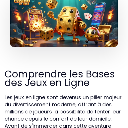
Comprendre les Bases
des Jeux en Ligne
Les jeux en ligne sont devenus un pilier majeur
du divertissement moderne, offrant à des
millions de joueurs la possibilité de tenter leur
chance depuis le confort de leur domicile.
Avant de s'immerger dans cette aventure