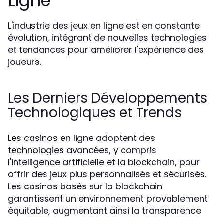
Ligne
L'industrie des jeux en ligne est en constante
évolution, intégrant de nouvelles technologies
et tendances pour améliorer l'expérience des
joueurs.
Les Derniers Développements
Technologiques et Trends
Les casinos en ligne adoptent des
technologies avancées, y compris
l'intelligence artificielle et la blockchain, pour
offrir des jeux plus personnalisés et sécurisés.
Les casinos basés sur la blockchain
garantissent un environnement provablement
équitable, augmentant ainsi la transparence