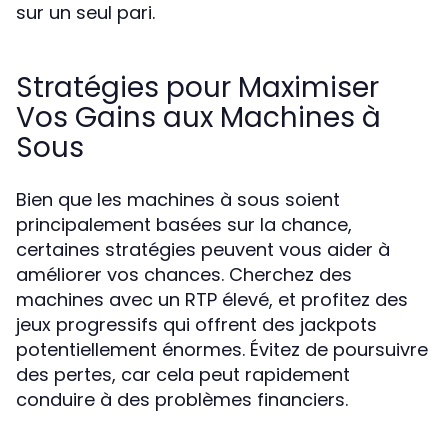
sur un seul pari.
Stratégies pour Maximiser
Vos Gains aux Machines à
Sous
Bien que les machines à sous soient
principalement basées sur la chance,
certaines stratégies peuvent vous aider à
améliorer vos chances. Cherchez des
machines avec un RTP élevé, et profitez des
jeux progressifs qui offrent des jackpots
potentiellement énormes. Évitez de poursuivre
des pertes, car cela peut rapidement
conduire à des problèmes financiers.