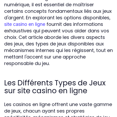
numérique, il est essentiel de maîtriser
certains concepts fondamentaux liés aux jeux
d'argent. En explorant les options disponibles,
fournit des informations
site casino en ligne
exhaustives qui peuvent vous aider dans vos
choix. Cet article aborde les divers aspects
des jeux, des types de jeux disponibles aux
mécanismes internes qui les régissent, tout en
mettant l'accent sur une approche
responsable du jeu.
Les Différents Types de Jeux
sur site casino en ligne
Les casinos en ligne offrent une vaste gamme
de jeux, chacun ayant ses propres