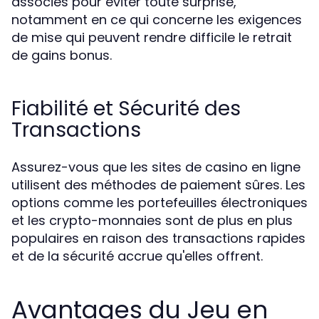
associés pour éviter toute surprise,
notamment en ce qui concerne les exigences
de mise qui peuvent rendre difficile le retrait
de gains bonus.
Fiabilité et Sécurité des
Transactions
Assurez-vous que les sites de casino en ligne
utilisent des méthodes de paiement sûres. Les
options comme les portefeuilles électroniques
et les crypto-monnaies sont de plus en plus
populaires en raison des transactions rapides
et de la sécurité accrue qu'elles offrent.
Avantages du Jeu en