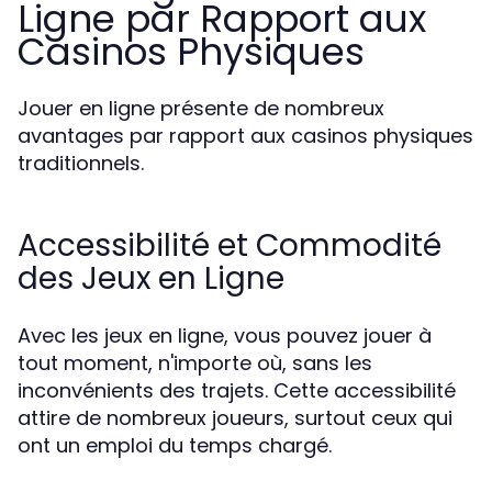
Ligne par Rapport aux
Casinos Physiques
Jouer en ligne présente de nombreux
avantages par rapport aux casinos physiques
traditionnels.
Accessibilité et Commodité
des Jeux en Ligne
Avec les jeux en ligne, vous pouvez jouer à
tout moment, n'importe où, sans les
inconvénients des trajets. Cette accessibilité
attire de nombreux joueurs, surtout ceux qui
ont un emploi du temps chargé.