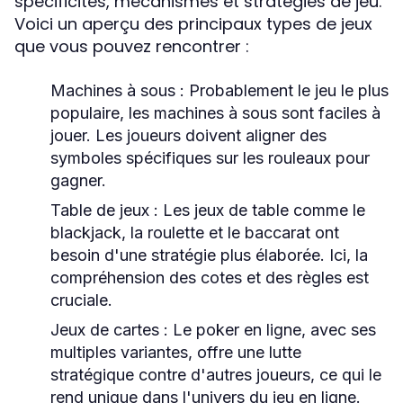
spécificités, mécanismes et stratégies de jeu.
Voici un aperçu des principaux types de jeux
que vous pouvez rencontrer :
Machines à sous
: Probablement le jeu le plus
populaire, les machines à sous sont faciles à
jouer. Les joueurs doivent aligner des
symboles spécifiques sur les rouleaux pour
gagner.
Table de jeux
: Les jeux de table comme le
blackjack, la roulette et le baccarat ont
besoin d'une stratégie plus élaborée. Ici, la
compréhension des cotes et des règles est
cruciale.
Jeux de cartes
: Le poker en ligne, avec ses
multiples variantes, offre une lutte
stratégique contre d'autres joueurs, ce qui le
rend unique dans l'univers du jeu en ligne.