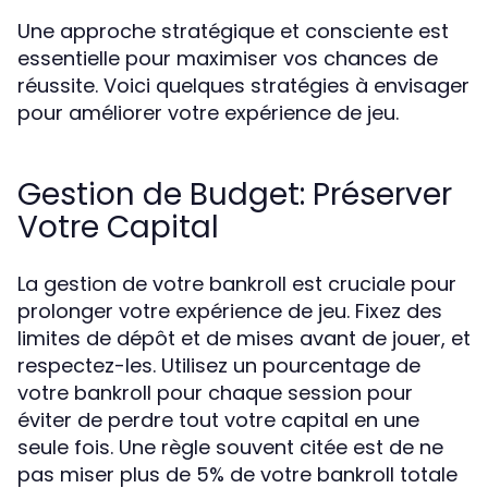
Une approche stratégique et consciente est
essentielle pour maximiser vos chances de
réussite. Voici quelques stratégies à envisager
pour améliorer votre expérience de jeu.
Gestion de Budget: Préserver
Votre Capital
La gestion de votre bankroll est cruciale pour
prolonger votre expérience de jeu. Fixez des
limites de dépôt et de mises avant de jouer, et
respectez-les. Utilisez un pourcentage de
votre bankroll pour chaque session pour
éviter de perdre tout votre capital en une
seule fois. Une règle souvent citée est de ne
pas miser plus de 5% de votre bankroll totale