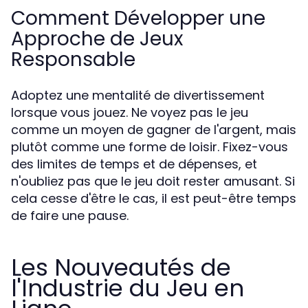
Comment Développer une
Approche de Jeux
Responsable
Adoptez une mentalité de divertissement
lorsque vous jouez. Ne voyez pas le jeu
comme un moyen de gagner de l'argent, mais
plutôt comme une forme de loisir. Fixez-vous
des limites de temps et de dépenses, et
n'oubliez pas que le jeu doit rester amusant. Si
cela cesse d'être le cas, il est peut-être temps
de faire une pause.
Les Nouveautés de
l'Industrie du Jeu en