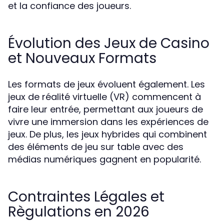
et la confiance des joueurs.
Évolution des Jeux de Casino
et Nouveaux Formats
Les formats de jeux évoluent également. Les
jeux de réalité virtuelle (VR) commencent à
faire leur entrée, permettant aux joueurs de
vivre une immersion dans les expériences de
jeux. De plus, les jeux hybrides qui combinent
des éléments de jeu sur table avec des
médias numériques gagnent en popularité.
Contraintes Légales et
Règulations en 2026