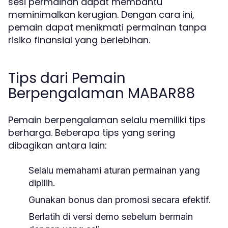
sesi permainan dapat membantu
meminimalkan kerugian. Dengan cara ini,
pemain dapat menikmati permainan tanpa
risiko finansial yang berlebihan.
Tips dari Pemain
Berpengalaman MABAR88
Pemain berpengalaman selalu memiliki tips
berharga. Beberapa tips yang sering
dibagikan antara lain:
Selalu memahami aturan permainan yang
dipilih.
Gunakan bonus dan promosi secara efektif.
Berlatih di versi demo sebelum bermain