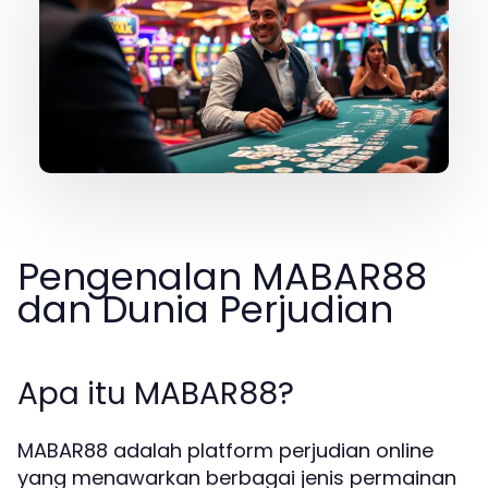
Pengenalan MABAR88
dan Dunia Perjudian
Apa itu MABAR88?
MABAR88 adalah platform perjudian online
yang menawarkan berbagai jenis permainan