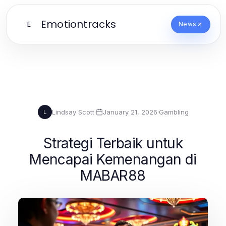
Emotiontracks
E
News
Lindsay Scott
·
January 21, 2026
·
Gambling
L
Strategi Terbaik untuk
Mencapai Kemenangan di
MABAR88