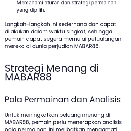
Memahami aturan dan strategi permainan
yang dipilih.
Langkah-langkah ini sederhana dan dapat
dilakukan dalam waktu singkat, sehingga
pemain dapat segera memulai petualangan
mereka di dunia perjudian MABAR88.
Strategi Menang di
MABAR88
Pola Permainan dan Analisis
Untuk meningkatkan peluang menang di
MABAR88, pemain perlu menerapkan analisis
pola permainan. Ini melibatkan mengamati