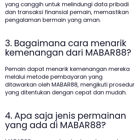
yang canggih untuk melindungi data pribadi
dan transaksi finansial pemain, memastikan
pengalaman bermain yang aman.
3. Bagaimana cara menarik
kemenangan dari MABAR88?
Pemain dapat menarik kemenangan mereka
melalui metode pembayaran yang
ditawarkan oleh MABAR88, mengikuti prosedur
yang ditentukan dengan cepat dan mudah.
4. Apa saja jenis permainan
yang ada di MABAR88?