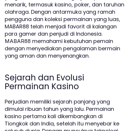
menarik, termasuk kasino, poker, dan taruhan
olahraga. Dengan antarmuka yang ramah
pengguna dan koleksi permainan yang luas,
MABAR88 telah menjadi favorit di kalangan
para gamer dan penjudi di Indonesia.
memahami kebutuhan pemain
MABAR88
dengan menyediakan pengalaman bermain
yang aman dan menyenangkan.
Sejarah dan Evolusi
Permainan Kasino
Perjudian memiliki sejarah panjang yang
dimulai ribuan tahun yang lalu. Permainan
kasino pertama kali dikembangkan di
Tiongkok dan India, setelah itu menyebar ke
seluruh dunia. Dengan munculnya teknologi,