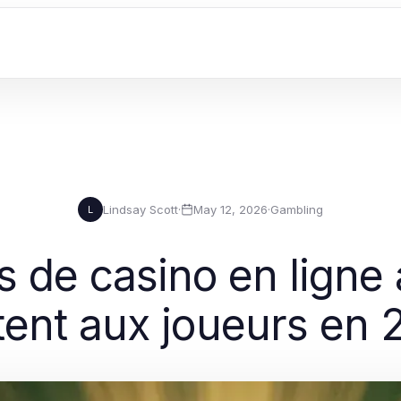
Lindsay Scott
·
May 12, 2026
·
Gambling
L
s de casino en ligne 
tent aux joueurs en 