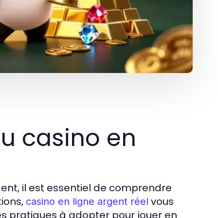
au casino en
ent, il est essentiel de comprendre
tions,
vous
casino en ligne argent réel
es pratiques à adopter pour jouer en