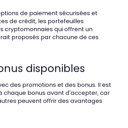
s options de paiement sécurisées et
s de crédit, les portefeuilles
les cryptomonnaies qui offrent un
etrait proposés par chacune de ces
onus disponibles
avec des promotions et des bonus. Il est
s à chaque bonus avant d'accepter, car
'autres peuvent offrir des avantages