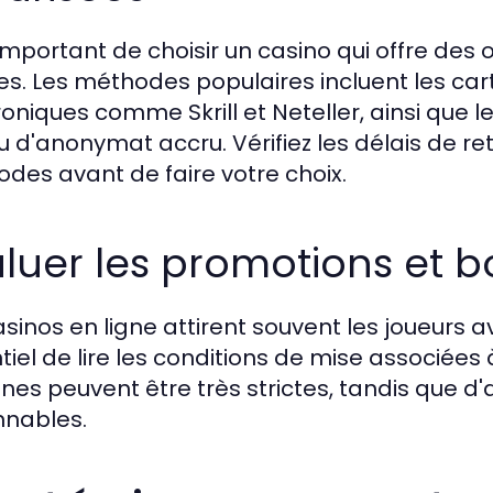
t important de choisir un casino qui offre de
es. Les méthodes populaires incluent les carte
roniques comme Skrill et Neteller, ainsi que 
u d'anonymat accru. Vérifiez les délais de r
des avant de faire votre choix.
luer les promotions et b
asinos en ligne attirent souvent les joueurs 
tiel de lire les conditions de mise associée
ines peuvent être très strictes, tandis que d
nnables.