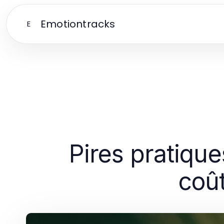
Emotiontracks
E
Pires pratique
coû