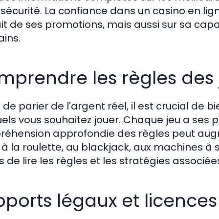
 sécurité. La confiance dans un casino en li
rait de ses promotions, mais aussi sur sa cap
ains.
prendre les règles des 
de parier de l'argent réel, il est crucial de b
els vous souhaitez jouer. Chaque jeu a ses p
éhension approfondie des règles peut aug
z à la roulette, au blackjack, aux machines à s
 de lire les règles et les stratégies associée
ports légaux et licences 