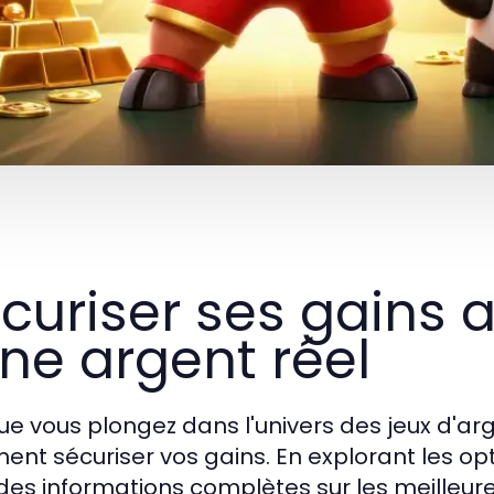
curiser ses gains 
gne argent réel
ue vous plongez dans l'univers des jeux d'arg
nt sécuriser vos gains. En explorant les op
 des informations complètes sur les meilleur