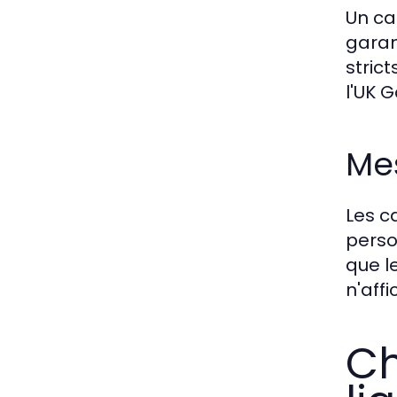
Un ca
garan
stric
l'UK 
Mes
Les c
perso
que l
n'aff
Ch