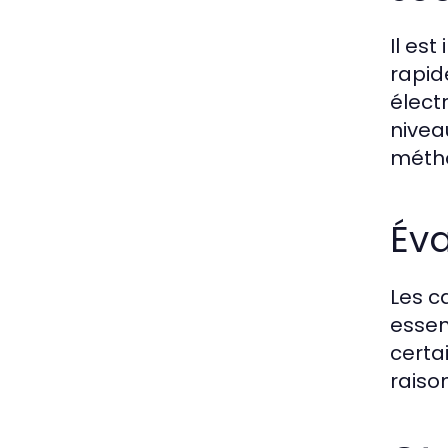
Il es
rapid
élect
nivea
métho
Éva
Les c
essen
certa
raiso