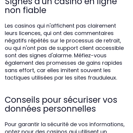
Signes d'un casino en ligne
non fiable
Les casinos qui n'affichent pas clairement
leurs licences, qui ont des commentaires
négatifs répétés sur le processus de retrait,
ou qui n'ont pas de support client accessible
sont des signes d'alarme. Méfiez-vous
également des promesses de gains rapides
sans effort, car elles imitent souvent les
tactiques utilisées par les sites frauduleux.
Conseils pour sécuriser vos
données personnelles
Pour garantir la sécurité de vos informations,
optez pour des casinos qui utilisent un