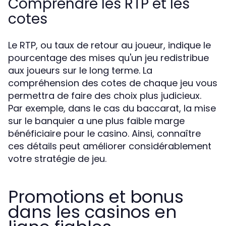
Comprendre les RTP et les
cotes
Le RTP, ou taux de retour au joueur, indique le
pourcentage des mises qu'un jeu redistribue
aux joueurs sur le long terme. La
compréhension des cotes de chaque jeu vous
permettra de faire des choix plus judicieux.
Par exemple, dans le cas du baccarat, la mise
sur le banquier a une plus faible marge
bénéficiaire pour le casino. Ainsi, connaître
ces détails peut améliorer considérablement
votre stratégie de jeu.
Promotions et bonus
dans les casinos en