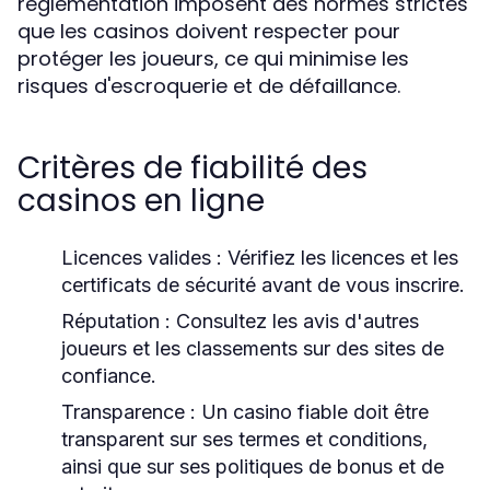
réglementation imposent des normes strictes
que les casinos doivent respecter pour
protéger les joueurs, ce qui minimise les
risques d'escroquerie et de défaillance.
Critères de fiabilité des
casinos en ligne
Licences valides :
Vérifiez les licences et les
certificats de sécurité avant de vous inscrire.
Réputation :
Consultez les avis d'autres
joueurs et les classements sur des sites de
confiance.
Transparence :
Un casino fiable doit être
transparent sur ses termes et conditions,
ainsi que sur ses politiques de bonus et de