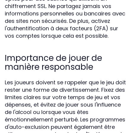
chiffrement SSL. Ne partagez jamais vos
informations personnelles ou bancaires avec
des sites non sécurisés. De plus, activez
l'authentification à deux facteurs (2FA) sur
vos comptes lorsque cela est possible.
Importance de jouer de
manière responsable
Les joueurs doivent se rappeler que le jeu doit
rester une forme de divertissement. Fixez des
limites claires sur votre temps de jeu et vos
dépenses, et évitez de jouer sous l'influence
de l'alcool ou lorsque vous êtes
émotionnellement perturbé. Les programmes
d'auto-exclusion peuvent également être