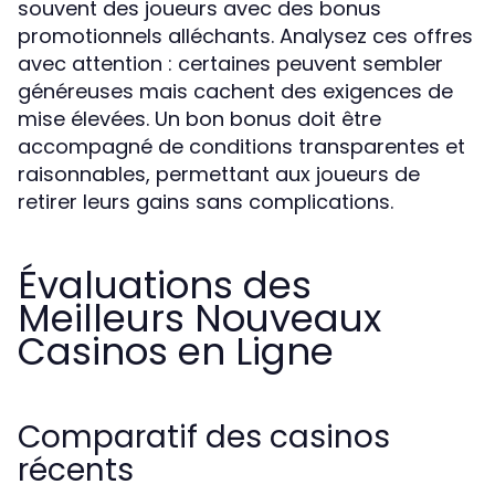
souvent des joueurs avec des bonus
promotionnels alléchants. Analysez ces offres
avec attention : certaines peuvent sembler
généreuses mais cachent des exigences de
mise élevées. Un bon bonus doit être
accompagné de conditions transparentes et
raisonnables, permettant aux joueurs de
retirer leurs gains sans complications.
Évaluations des
Meilleurs Nouveaux
Casinos en Ligne
Comparatif des casinos
récents