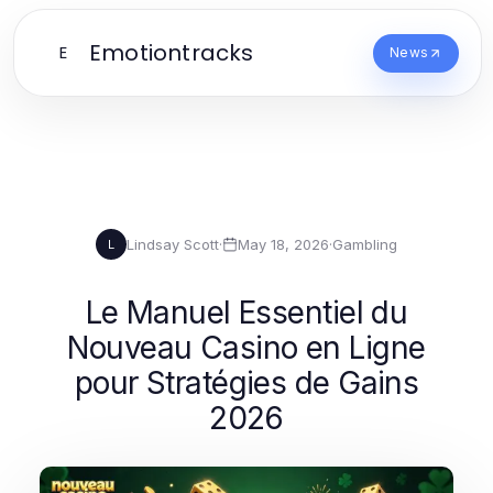
Emotiontracks
E
News
Lindsay Scott
·
May 18, 2026
·
Gambling
L
Le Manuel Essentiel du
Nouveau Casino en Ligne
pour Stratégies de Gains
2026