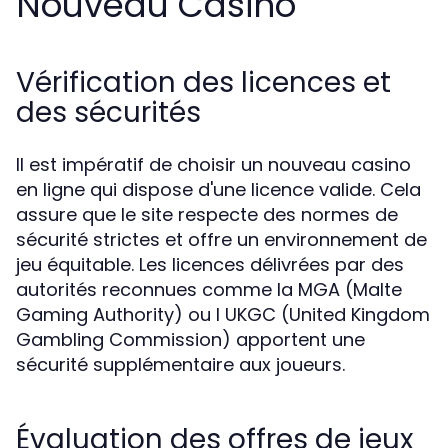
Nouveau Casino
Vérification des licences et
des sécurités
Il est impératif de choisir un nouveau casino
en ligne qui dispose d'une licence valide. Cela
assure que le site respecte des normes de
sécurité strictes et offre un environnement de
jeu équitable. Les licences délivrées par des
autorités reconnues comme la MGA (Malte
Gaming Authority) ou l UKGC (United Kingdom
Gambling Commission) apportent une
sécurité supplémentaire aux joueurs.
Évaluation des offres de jeux