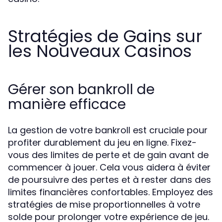
Stratégies de Gains sur
les Nouveaux Casinos
Gérer son bankroll de
manière efficace
La gestion de votre bankroll est cruciale pour
profiter durablement du jeu en ligne. Fixez-
vous des limites de perte et de gain avant de
commencer à jouer. Cela vous aidera à éviter
de poursuivre des pertes et à rester dans des
limites financières confortables. Employez des
stratégies de mise proportionnelles à votre
solde pour prolonger votre expérience de jeu.