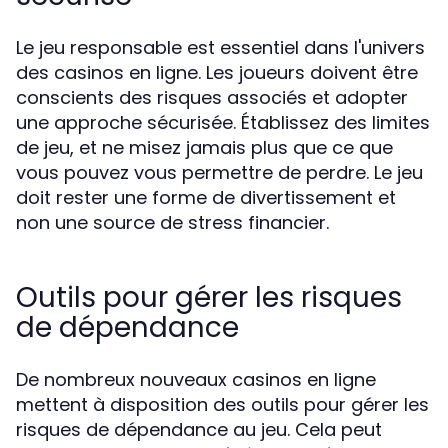
Le jeu responsable est essentiel dans l'univers
des casinos en ligne. Les joueurs doivent être
conscients des risques associés et adopter
une approche sécurisée. Établissez des limites
de jeu, et ne misez jamais plus que ce que
vous pouvez vous permettre de perdre. Le jeu
doit rester une forme de divertissement et
non une source de stress financier.
Outils pour gérer les risques
de dépendance
De nombreux nouveaux casinos en ligne
mettent à disposition des outils pour gérer les
risques de dépendance au jeu. Cela peut