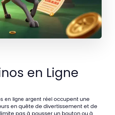
inos en Ligne
occupent une
s en ligne argent réel
eurs en quête de divertissement et de
e limite pas à pousser un bouton ou à