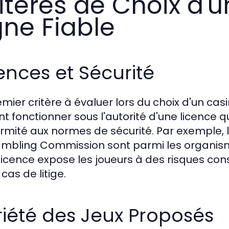
itères de Choix d'
gne Fiable
ences et Sécurité
emier critère à évaluer lors du choix d'un casi
t fonctionner sous l'autorité d'une licence qu
rmité aux normes de sécurité. Par exemple, 
mbling Commission sont parmi les organisme
licence expose les joueurs à des risques con
cas de litige.
iété des Jeux Proposés