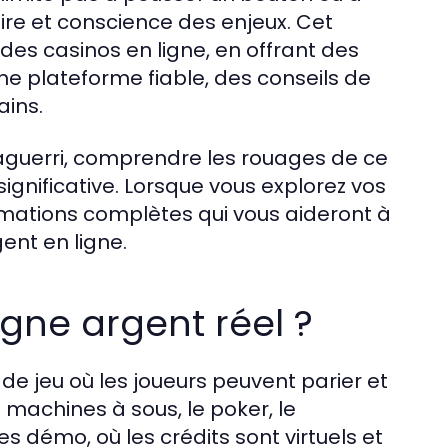
aire et conscience des enjeux. Cet
des casinos en ligne, en offrant des
 une plateforme fiable, des conseils de
ains.
aguerri, comprendre les rouages de ce
ignificative. Lorsque vous explorez vos
rmations complètes qui vous aideront à
ent en ligne.
igne argent réel ?
de jeu où les joueurs peuvent parier et
s machines à sous, le poker, le
 démo, où les crédits sont virtuels et