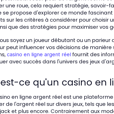
er une roue, cela requiert stratégie, savoir-f
le se propose d'explorer ce monde fascinant 
hts sur les critères à considérer pour choisir
ainsi que des stratégies pour maximiser vos g
ous soyez un joueur débutant ou un parieur 
ur peut influencer vos décisions de manière s
ns,
fournit des info
casino en ligne argent réel
uer avec succès dans l'univers des jeux d'arg
est-ce qu'un casino en l
sino en ligne argent réel est une plateforme 
 de l'argent réel sur divers jeux, tels que le
jack et plus encore. Contrairement aux modes