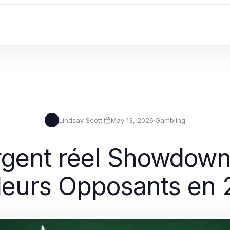
Lindsay Scott
·
May 13, 2026
·
Gambling
L
argent réel Showdown
leurs Opposants en