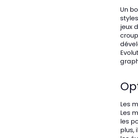
Un bo
style
jeux 
croup
dével
Evolu
graph
Op
Les m
Les m
les p
plus, 