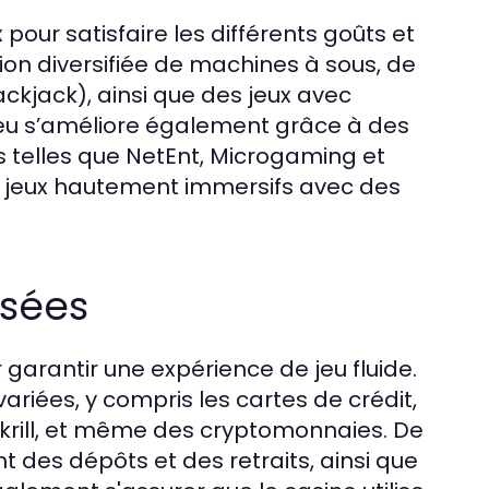
pour satisfaire les différents goûts et
ction diversifiée de machines à sous, de
ackjack), ainsi que des jeux avec
e jeu s’améliore également grâce à des
s telles que NetEnt, Microgaming et
s jeux hautement immersifs avec des
isées
arantir une expérience de jeu fluide.
variées, y compris les cartes de crédit,
Skrill, et même des cryptomonnaies. De
ent des dépôts et des retraits, ainsi que