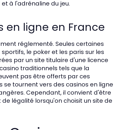
t à l'adrénaline du jeu.
 en ligne en France
ctement réglementé. Seules certaines
ortifs, le poker et les paris sur les
ées par un site titulaire d'une licence
casino traditionnels tels que la
euvent pas être offerts par ces
se tournent vers des casinos en ligne
rangères. Cependant, il convient d'être
de légalité lorsqu'on choisit un site de