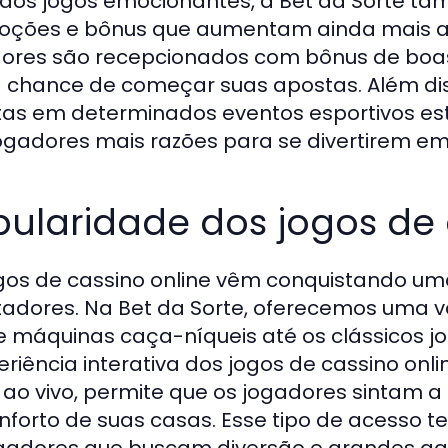
dos jogos emocionantes, a Bet da Sorte t
ções e bônus que aumentam ainda mais a e
ores são recepcionados com bônus de bo
 chance de começar suas apostas. Além di
as em determinados eventos esportivos est
ogadores mais razões para se divertirem em 
ularidade dos jogos de 
gos de cassino online vêm conquistando um
adores. Na Bet da Sorte, oferecemos uma v
 máquinas caça-níqueis até os clássicos jo
eriência interativa dos jogos de cassino onl
 ao vivo, permite que os jogadores sintam a 
nforto de suas casas. Esse tipo de acesso
gadores que buscam diversão e grandes gan