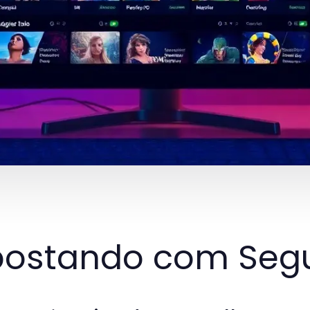
ostando com Seg