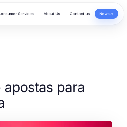
Consumer Services
About Us
Contact us
News
e apostas para
a