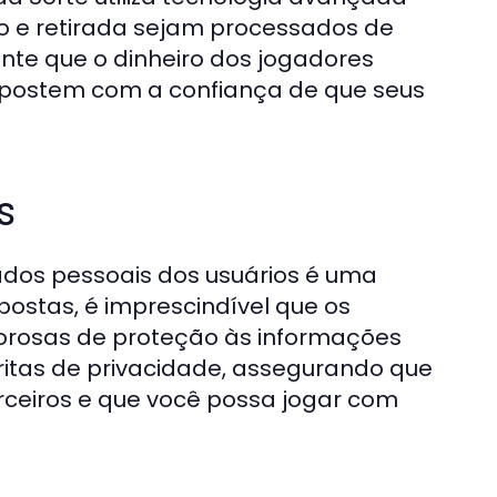
o e retirada sejam processados de
ante que o dinheiro dos jogadores
apostem com a confiança de que seus
s
ados pessoais dos usuários é uma
ostas, é imprescindível que os
gorosas de proteção às informações
tritas de privacidade, assegurando que
ceiros e que você possa jogar com