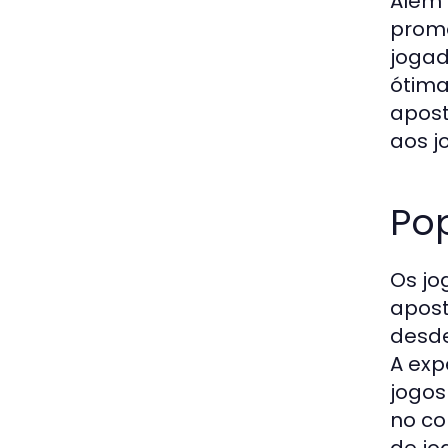
Além 
promo
jogad
ótima
apost
aos j
Pop
Os jo
apost
desde
A exp
jogos
no co
de jo