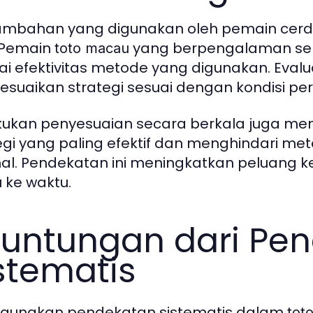
tambahan yang digunakan oleh pemain cerda
. Pemain
yang berpengalaman sela
toto macau
ai efektivitas metode yang digunakan. Eval
suaikan strategi sesuai dengan kondisi pe
ukan penyesuaian secara berkala juga me
egi yang paling efektif dan menghindari me
al. Pendekatan ini meningkatkan peluang 
 ke waktu.
untungan dari Pe
stematis
gunakan pendekatan sistematis dalam
tot