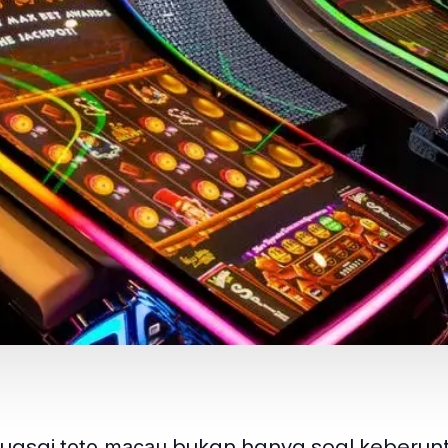
uasai
bukan hanya soal keberun
toto macau