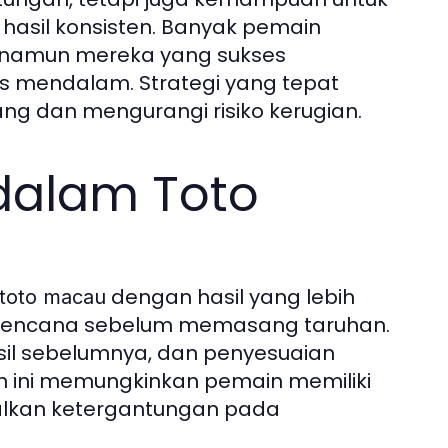
hasil konsisten. Banyak pemain
, namun mereka yang sukses
 mendalam. Strategi yang tepat
 dan mengurangi risiko kerugian.
 dalam Toto
dengan hasil yang lebih
toto macau
 rencana sebelum memasang taruhan.
asil sebelumnya, dan penyesuaian
 ini memungkinkan pemain memiliki
alkan ketergantungan pada