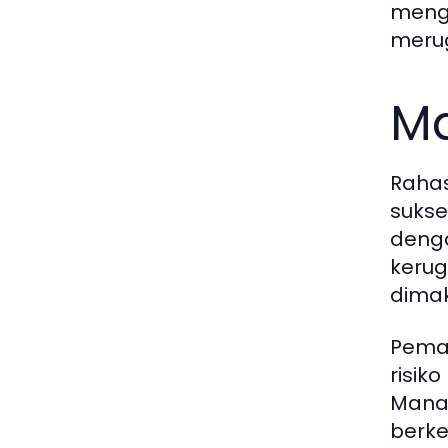
menga
merug
Ma
Rahas
sukse
denga
kerug
dimak
Pema
risik
Manaj
berke