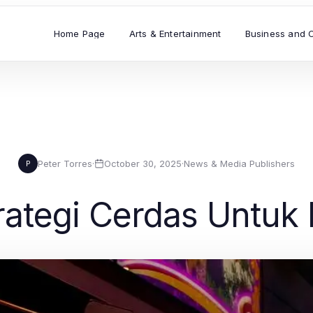
Home Page
Arts & Entertainment
Business and 
Peter Torres
·
October 30, 2025
·
News & Media Publishers
P
ategi Cerdas Untuk 