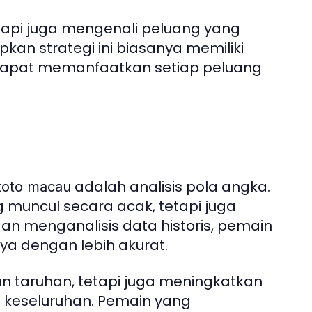
etapi juga mengenali peluang yang
kan strategi ini biasanya memiliki
dapat memanfaatkan setiap peluang
adalah analisis pola angka.
toto macau
 muncul secara acak, tetapi juga
an menganalisis data historis, pemain
a dengan lebih akurat.
 taruhan, tetapi juga meningkatkan
keseluruhan. Pemain yang