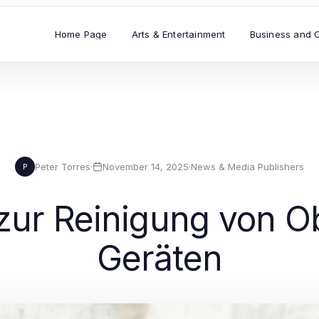
Home Page
Arts & Entertainment
Business and 
Peter Torres
·
November 14, 2025
·
News & Media Publishers
P
 zur Reinigung von O
Geräten