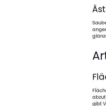
Äs
Saube
angen
glän
Ar
Flä
Fläch
abzut
gibt 