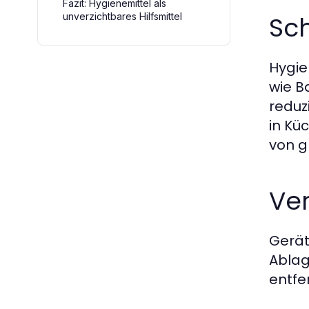
Fazit: Hygienemittel als
unverzichtbares Hilfsmittel
Sch
Hygie
wie B
reduz
in Kü
von g
Ve
Gerät
Ablag
entfe