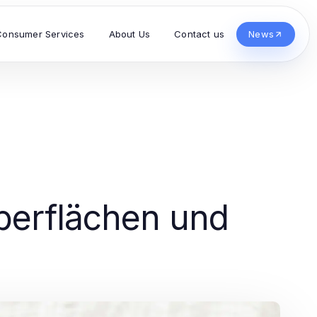
Consumer Services
About Us
Contact us
News
berflächen und